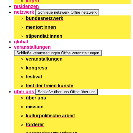
kopro
residenzen
netzwerk
Schließe netzwerk
Öffne netzwerk
bundesnetzwerk
mentor:innen
stipendiat:innen
global
veranstaltungen
Schließe veranstaltungen
Öffne veranstaltungen
veranstaltungen
kongress
festival
fest der freien künste
über uns
Schließe über uns
Öffne über uns
über uns
mission
kulturpolitische arbeit
förderer