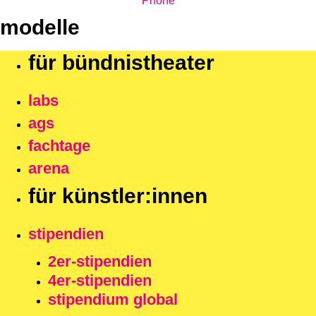
Phone
modelle
für bündnistheater
labs
ags
fachtage
arena
für künstler:innen
stipendien
2er-stipendien
4er-stipendien
stipendium global