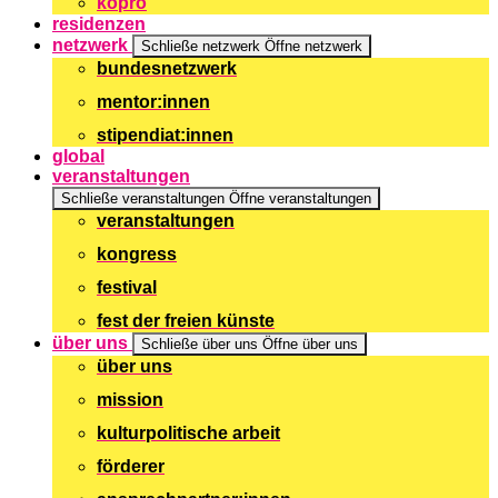
kopro
residenzen
netzwerk
Schließe netzwerk
Öffne netzwerk
bundesnetzwerk
mentor:innen
stipendiat:innen
global
veranstaltungen
Schließe veranstaltungen
Öffne veranstaltungen
veranstaltungen
kongress
festival
fest der freien künste
über uns
Schließe über uns
Öffne über uns
über uns
mission
kulturpolitische arbeit
förderer