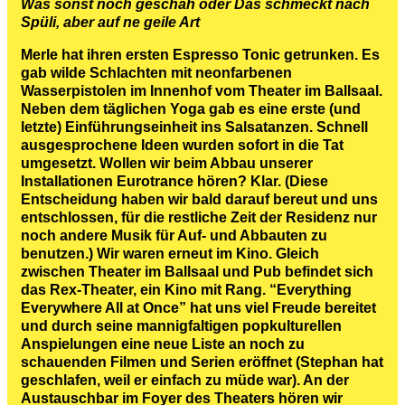
Was sonst noch geschah oder Das schmeckt nach
Spüli, aber auf ne geile Art
Merle hat ihren ersten Espresso Tonic getrunken. Es
gab wilde Schlachten mit neonfarbenen
Wasserpistolen im Innenhof vom Theater im Ballsaal.
Neben dem täglichen Yoga gab es eine erste (und
letzte) Einführungseinheit ins Salsatanzen. Schnell
ausgesprochene Ideen wurden sofort in die Tat
umgesetzt. Wollen wir beim Abbau unserer
Installationen Eurotrance hören? Klar. (Diese
Entscheidung haben wir bald darauf bereut und uns
entschlossen, für die restliche Zeit der Residenz nur
noch andere Musik für Auf- und Abbauten zu
benutzen.) Wir waren erneut im Kino. Gleich
zwischen Theater im Ballsaal und Pub befindet sich
das Rex-Theater, ein Kino mit Rang. “Everything
Everywhere All at Once” hat uns viel Freude bereitet
und durch seine mannigfaltigen popkulturellen
Anspielungen eine neue Liste an noch zu
schauenden Filmen und Serien eröffnet (Stephan hat
geschlafen, weil er einfach zu müde war). An der
Austauschbar im Foyer des Theaters hören wir