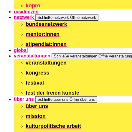
kopro
residenzen
netzwerk
Schließe netzwerk
Öffne netzwerk
bundesnetzwerk
mentor:innen
stipendiat:innen
global
veranstaltungen
Schließe veranstaltungen
Öffne veranstaltun
veranstaltungen
kongress
festival
fest der freien künste
über uns
Schließe über uns
Öffne über uns
über uns
mission
kulturpolitische arbeit