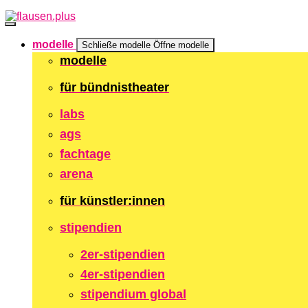
Zum
Inhalt
springen
modelle
Schließe modelle
Öffne modelle
modelle
für bündnistheater
labs
ags
fachtage
arena
für künstler:innen
stipendien
2er-stipendien
4er-stipendien
stipendium global