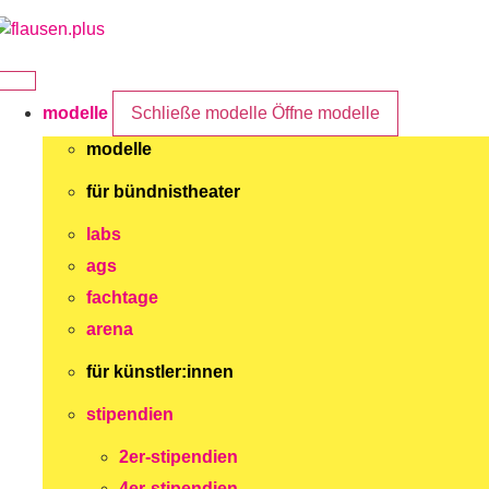
Zum
Inhalt
springen
modelle
Schließe modelle
Öffne modelle
modelle
für bündnistheater
labs
ags
fachtage
arena
für künstler:innen
stipendien
2er-stipendien
4er-stipendien