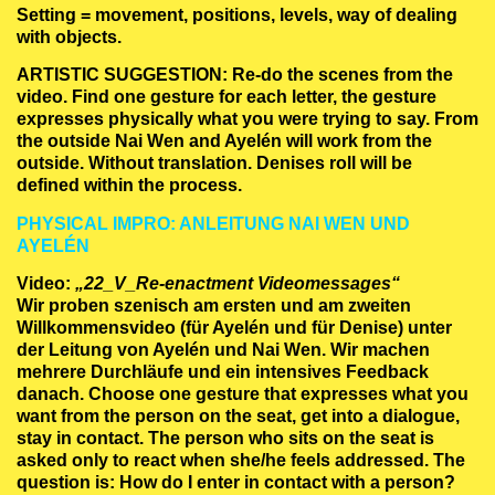
Setting = movement, positions, levels, way of dealing
with objects.
ARTISTIC SUGGESTION: Re-do the scenes from the
video. Find one gesture for each letter, the gesture
expresses physically what you were trying to say. From
the outside Nai Wen and Ayelén will work from the
outside. Without translation. Denises roll will be
defined within the process.
PHYSICAL IMPRO: ANLEITUNG NAI WEN UND
AYELÉN
Video:
„22_V_Re-enactment Videomessages“
Wir proben szenisch am ersten und am zweiten
Willkommensvideo (für Ayelén und für Denise) unter
der Leitung von Ayelén und Nai Wen. Wir machen
mehrere Durchläufe und ein intensives Feedback
danach. Choose one gesture that expresses what you
want from the person on the seat, get into a dialogue,
stay in contact. The person who sits on the seat is
asked only to react when she/he feels addressed. The
question is: How do I enter in contact with a person?