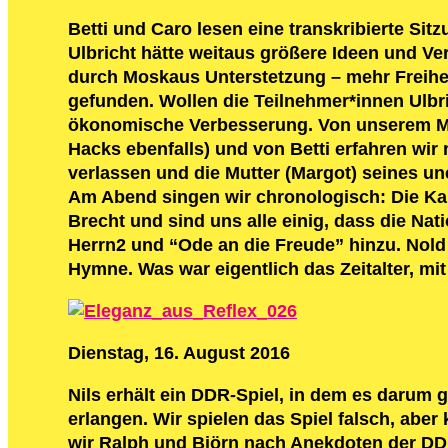
Betti und Caro lesen eine transkribierte Sit
Ulbricht hätte weitaus größere Ideen und V
durch Moskaus Unterstetzung – mehr Freiheit
gefunden. Wollen die Teilnehmer*innen Ulbri
ökonomische Verbesserung. Von unserem Ment
Hacks ebenfalls) und von Betti erfahren wir
verlassen und die Mutter (Margot) seines un
Am Abend singen wir chronologisch: Die Ka
Brecht und sind uns alle einig, dass die Na
Herrn2 und “Ode an die Freude” hinzu. Nold 
Hymne. Was war eigentlich das Zeitalter, m
Dienstag, 16. August 2016
Nils erhält ein DDR-Spiel, in dem es darum g
erlangen. Wir spielen das Spiel falsch, abe
wir Ralph und Björn nach Anekdoten der DD