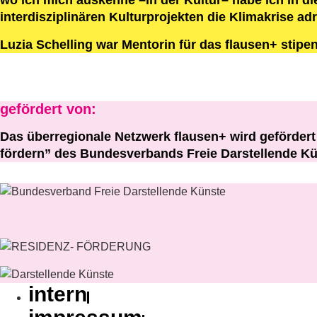
wo ich mich auskenne –in der Kultur– habe ich in di
interdisziplinären Kulturprojekten die Klimakrise adr
Luzia Schelling war Mentorin für das flausen+ stip
gefördert von:
Das überregionale Netzwerk flausen+ wird geförde
fördern” des Bundesverbands Freie Darstellende Kü
intern