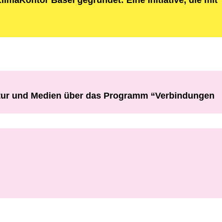
maKontor Basel gegründet: Eine Initiative, die mit
ultur und Medien über das Programm “Verbindungen