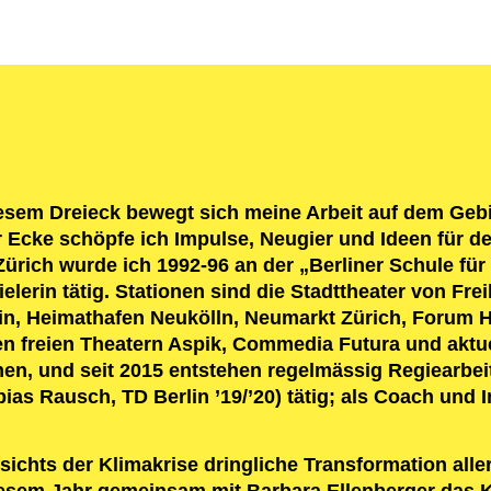
m Dreieck bewegt sich meine Arbeit auf dem Gebiet
r Ecke schöpfe ich Impulse, Neugier und Ideen für 
ürich wurde ich 1992-96 an der „Berliner Schule für
elerin tätig. Stationen sind die Stadttheater von Fr
lin, Heimathafen Neukölln, Neumarkt Zürich, Forum H
 freien Theatern Aspik, Commedia Futura und aktuel
n, und seit 2015 entstehen regelmässig Regiearbeite
as Rausch, TD Berlin ’19/’20) tätig; als Coach und 
ichts der Klimakrise dringliche Transformation alle