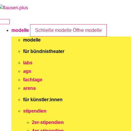
Zum
Inhalt
springen
modelle
Schließe modelle
Öffne modelle
modelle
für bündnistheater
labs
ags
fachtage
arena
für künstler:innen
stipendien
2er-stipendien
4er-stipendien