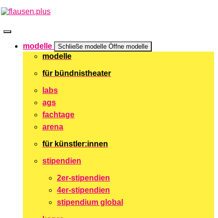
Zum
Inhalt
springen
modelle
Schließe modelle
Öffne modelle
modelle
für bündnistheater
labs
ags
fachtage
arena
für künstler:innen
stipendien
2er-stipendien
4er-stipendien
stipendium global