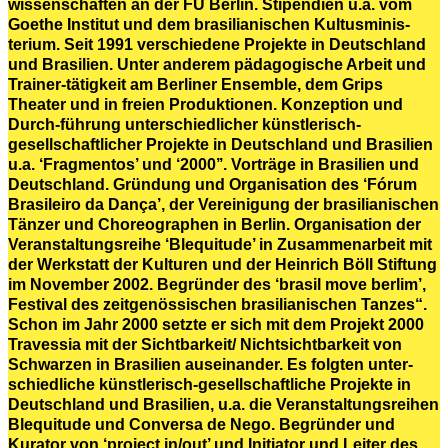
wissenschaften an der FU Berlin. Stipendien u.a. vom
Goethe Institut und dem brasilianischen Kultusminis-
terium. Seit 1991 verschiedene Projekte in Deutschland
und Brasilien. Unter anderem pädagogische Arbeit und
Trainer-tätigkeit am Berliner Ensemble, dem Grips
Theater und in freien Produktionen. Konzeption und
Durch-führung unterschiedlicher künstlerisch-
gesellschaftlicher Projekte in Deutschland und Brasilien
u.a. ‘Fragmentos’ und ‘2000’’. Vorträge in Brasilien und
Deutschland. Gründung und Organisation des ‘Fórum
Brasileiro da Dança’, der Vereinigung der brasilianischen
Tänzer und Choreographen in Berlin. Organisation der
Veranstaltungsreihe ‘Blequitude’ in Zusammenarbeit mit
der Werkstatt der Kulturen und der Heinrich Böll Stiftung
im November 2002. Begründer des ‘brasil move berlim’,
Festival des zeitgenössischen brasilianischen Tanzes“.
Schon im Jahr 2000 setzte er sich mit dem Projekt 2000
Travessia mit der Sichtbarkeit/ Nichtsichtbarkeit von
Schwarzen in Brasilien auseinander. Es folgten unter-
schiedliche künstlerisch-gesellschaftliche Projekte in
Deutschland und Brasilien, u.a. die Veranstaltungsreihen
Blequitude und Conversa de Nego. Begründer und
Kurator von ‘project in/out’ und Initiator und Leiter des