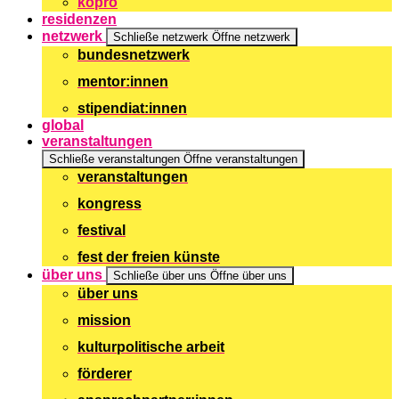
kopro
residenzen
netzwerk
Schließe netzwerk
Öffne netzwerk
bundesnetzwerk
mentor:innen
stipendiat:innen
global
veranstaltungen
Schließe veranstaltungen
Öffne veranstaltungen
veranstaltungen
kongress
festival
fest der freien künste
über uns
Schließe über uns
Öffne über uns
über uns
mission
kulturpolitische arbeit
förderer