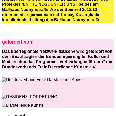
Projektes ‘ENTRE NÓS / UNTER UNS’, beides am
Ballhaus Naunynstraße. Ab der Spielzeit 2012/13
übernimmt er gemeinsam mit Tunçay Kulaoglu die
künstlerische Leitung des Ballhaus Naunynstraße.
gefördert von:
Das überregionale Netzwerk flausen+ wird gefördert von
dem Beauftragten der Bundesregierung für Kultur und
Medien über das Programm “Verbindungen fördern” des
Bundesverbands Freie Darstellende Künste e.V.
intern