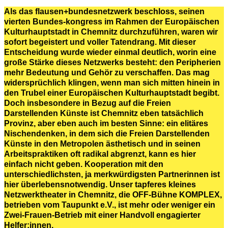
Als das flausen+bundesnetzwerk beschloss, seinen
vierten Bundes-kongress im Rahmen der Europäischen
Kulturhauptstadt in Chemnitz durchzuführen, waren wir
sofort begeistert und voller Tatendrang. Mit dieser
Entscheidung wurde wieder einmal deutlich, worin eine
große Stärke dieses Netzwerks besteht: den Peripherien
mehr Bedeutung und Gehör zu verschaffen. Das mag
widersprüchlich klingen, wenn man sich mitten hinein in
den Trubel einer Europäischen Kulturhauptstadt begibt.
Doch insbesondere in Bezug auf die Freien
Darstellenden Künste ist Chemnitz eben tatsächlich
Provinz, aber eben auch im besten Sinne: ein elitäres
Nischendenken, in dem sich die Freien Darstellenden
Künste in den Metropolen ästhetisch und in seinen
Arbeitspraktiken oft radikal abgrenzt, kann es hier
einfach nicht geben. Kooperation mit den
unterschiedlichsten, ja merkwürdigsten Partnerinnen ist
hier überlebensnotwendig. Unser tapferes kleines
Netzwerktheater in Chemnitz, die OFF-Bühne KOMPLEX,
betrieben vom Taupunkt e.V., ist mehr oder weniger ein
Zwei-Frauen-Betrieb mit einer Handvoll engagierter
Helfer:innen.