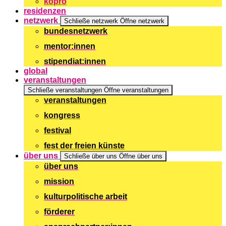
kopro
residenzen
netzwerk
Schließe netzwerk
Öffne netzwerk
bundesnetzwerk
mentor:innen
stipendiat:innen
global
veranstaltungen
Schließe veranstaltungen
Öffne veranstaltungen
veranstaltungen
kongress
festival
fest der freien künste
über uns
Schließe über uns
Öffne über uns
über uns
mission
kulturpolitische arbeit
förderer