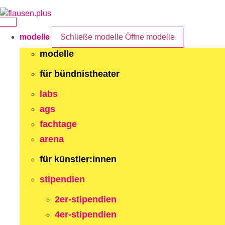
Zum
Inhalt
springen
modelle
Schließe modelle
Öffne modelle
modelle
für bündnistheater
labs
ags
fachtage
arena
für künstler:innen
stipendien
2er-stipendien
4er-stipendien