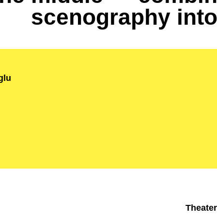
scenography into
glu
Theate