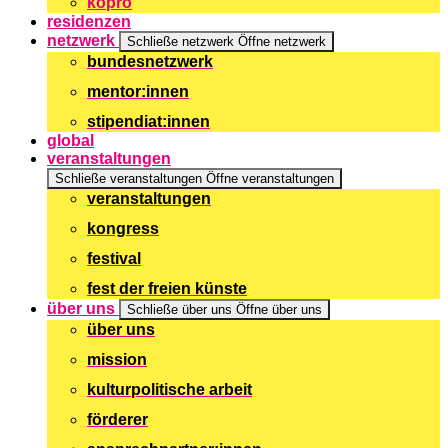
kopro
residenzen
netzwerk
Schließe netzwerk
Öffne netzwerk
bundesnetzwerk
mentor:innen
stipendiat:innen
global
veranstaltungen
Schließe veranstaltungen
Öffne veranstaltungen
veranstaltungen
kongress
festival
fest der freien künste
über uns
Schließe über uns
Öffne über uns
über uns
mission
kulturpolitische arbeit
förderer