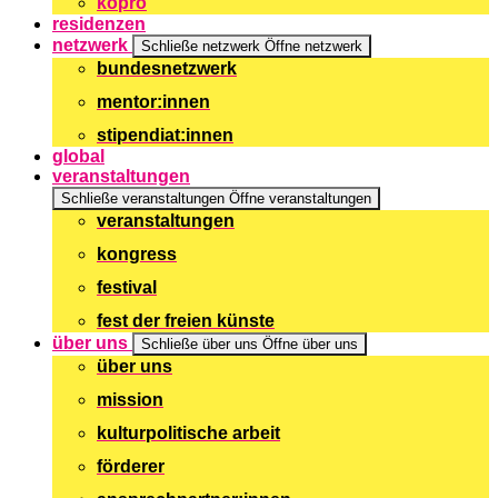
kopro
residenzen
netzwerk
Schließe netzwerk
Öffne netzwerk
bundesnetzwerk
mentor:innen
stipendiat:innen
global
veranstaltungen
Schließe veranstaltungen
Öffne veranstaltungen
veranstaltungen
kongress
festival
fest der freien künste
über uns
Schließe über uns
Öffne über uns
über uns
mission
kulturpolitische arbeit
förderer