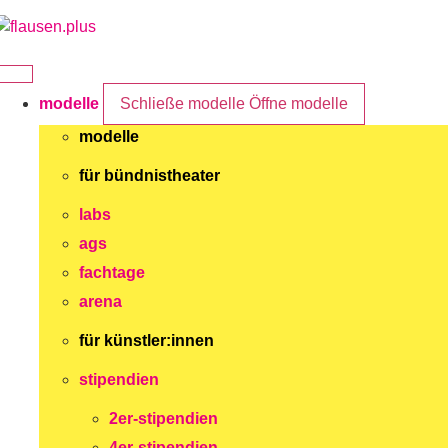
Zum
Inhalt
springen
modelle
Schließe modelle
Öffne modelle
modelle
für bündnistheater
labs
ags
fachtage
arena
für künstler:innen
stipendien
2er-stipendien
4er-stipendien