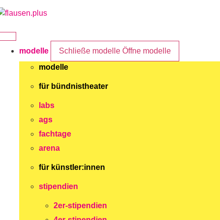
Zum
Inhalt
springen
modelle
Schließe modelle
Öffne modelle
modelle
für bündnistheater
labs
ags
fachtage
arena
für künstler:innen
stipendien
2er-stipendien
4er-stipendien