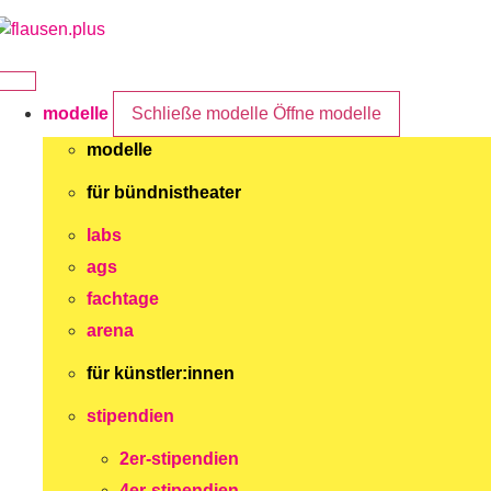
Zum
Inhalt
springen
modelle
Schließe modelle
Öffne modelle
modelle
für bündnistheater
labs
ags
fachtage
arena
für künstler:innen
stipendien
2er-stipendien
4er-stipendien