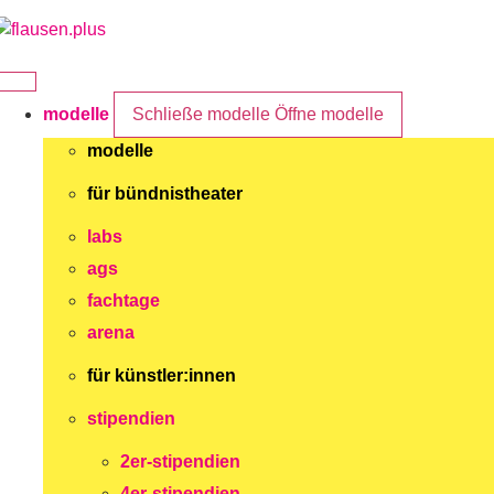
Zum
Inhalt
springen
modelle
Schließe modelle
Öffne modelle
modelle
für bündnistheater
labs
ags
fachtage
arena
für künstler:innen
stipendien
2er-stipendien
4er-stipendien