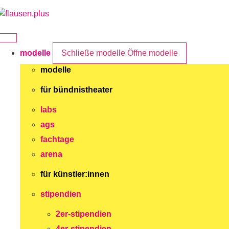
Zum
Inhalt
springen
modelle
Schließe modelle
Öffne modelle
modelle
für bündnistheater
labs
ags
fachtage
arena
für künstler:innen
stipendien
2er-stipendien
4er-stipendien