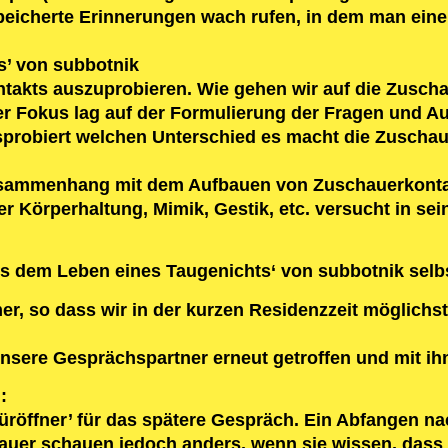
peicherte Erinnerungen wach rufen, in dem man eine
s’ von subbotnik
akts auszuprobieren. Wie gehen wir auf die Zuschaue
er Fokus lag auf der Formulierung der Fragen und A
probiert welchen Unterschied es macht die Zuschau
usammenhang mit dem Aufbauen von Zuschauerkontak
der Körperhaltung, Mimik, Gestik, etc. versucht in s
us dem Leben eines Taugenichts‘ von subbotnik sel
er, so dass wir in der kurzen Residenzzeit möglichs
nsere Gesprächspartner erneut getroffen und mit i
:
Türöffner’ für das spätere Gespräch. Ein Abfangen na
r schauen jedoch anders, wenn sie wissen, dass si