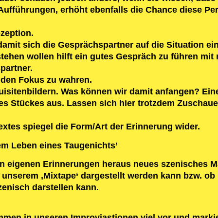
 Aufführungen, erhöht ebenfalls die Chance diese Pe
ezeption.
damit sich die Gesprächspartner auf die Situation ei
tehen wollen hilft ein gutes Gespräch zu führen mit
partner.
ft den Fokus zu wahren.
isitenbildern. Was können wir damit anfangen? Eine
 des Stückes aus. Lassen sich hier trotzdem Zusch
xtes spiegel die Form/Art der Erinnerung wider.
 Leben eines Taugenichts’
 eigenen Erinnerungen heraus neues szenisches Mate
n unserem ‚Mixtape‘ dargestellt werden kann bzw. o
enisch darstellen kann.
men in unseren Improviastionen viel vor und marki