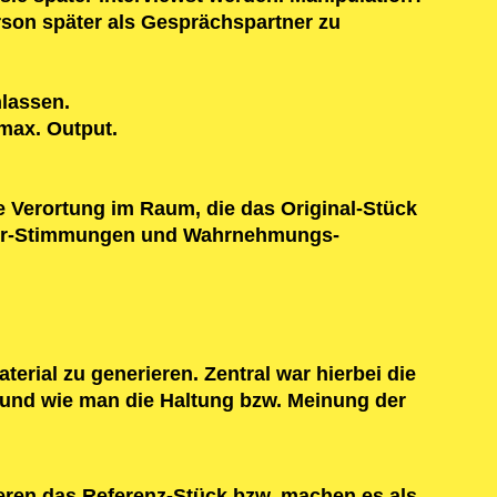
rson später als Gesprächspartner zu
nlassen.
 max. Output.
 Verortung im Raum, die das Original-Stück
auer-Stimmungen und Wahrnehmungs-
rial zu generieren. Zentral war hierbei die
b und wie man die Haltung bzw. Meinung der
eren das Referenz-Stück bzw. machen es als