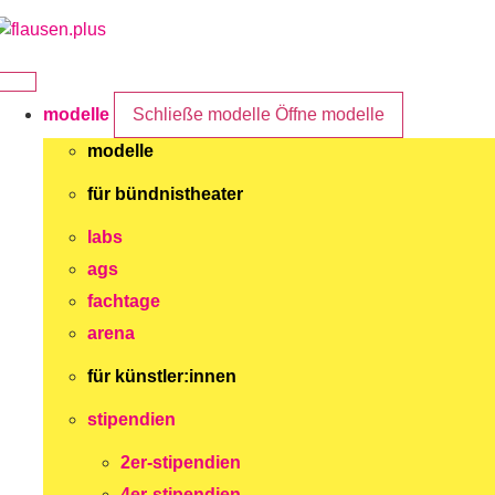
Zum
Inhalt
springen
modelle
Schließe modelle
Öffne modelle
modelle
für bündnistheater
labs
ags
fachtage
arena
für künstler:innen
stipendien
2er-stipendien
4er-stipendien