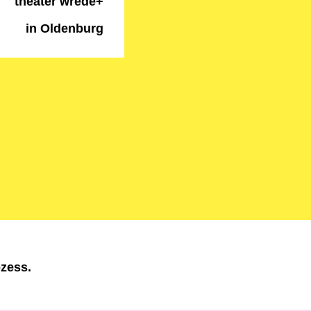
theater wrede+
in Oldenburg
zess.