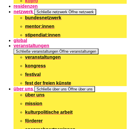
kopro
residenzen
netzwerk
Schließe netzwerk
Öffne netzwerk
bundesnetzwerk
mentor:innen
stipendiat:innen
global
veranstaltungen
Schließe veranstaltungen
Öffne veranstaltungen
veranstaltungen
kongress
festival
fest der freien künste
über uns
Schließe über uns
Öffne über uns
über uns
mission
kulturpolitische arbeit
förderer