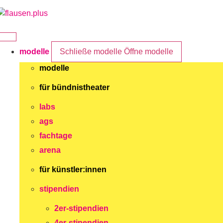
Zum
Inhalt
springen
modelle
Schließe modelle
Öffne modelle
modelle
für bündnistheater
labs
ags
fachtage
arena
für künstler:innen
stipendien
2er-stipendien
4er-stipendien