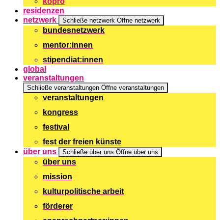
kopro
residenzen
netzwerk
Schließe netzwerk
Öffne netzwerk
bundesnetzwerk
mentor:innen
stipendiat:innen
global
veranstaltungen
Schließe veranstaltungen
Öffne veranstaltungen
veranstaltungen
kongress
festival
fest der freien künste
über uns
Schließe über uns
Öffne über uns
über uns
mission
kulturpolitische arbeit
förderer