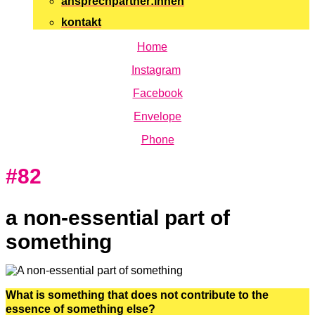
ansprechpartner:innen
kontakt
Home
Instagram
Facebook
Envelope
Phone
#82
a non-essential part of
something
What is something that does not contribute to the
essence of something else?