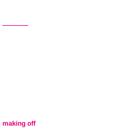
woche 4
making off